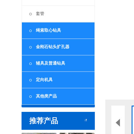
套管
绳索取心钻具
金刚石钻头扩孔器
辅具及普通钻具
定向机具
其他类产品
推荐产品