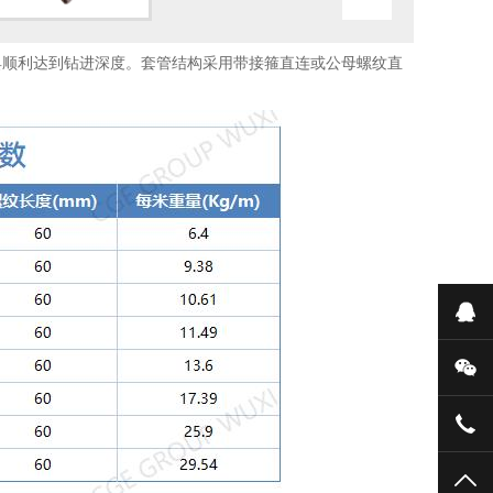
具顺利达到钻进深度。套管结构采用带接箍直连或公母螺纹直
在
微
051
TO